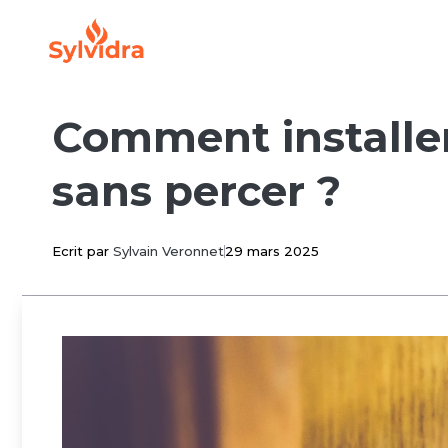
Aller
au
contenu
Comment installer
sans percer ?
Ecrit par
Sylvain Veronnet
29 mars 2025